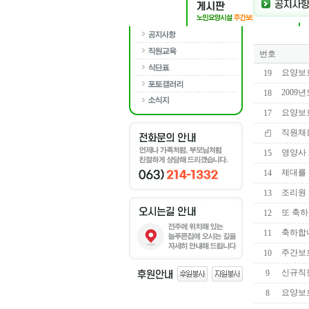
번호
요양보
19
2009
18
요양보
17
직원채
영양사
15
제대를
14
조리원
13
또 축하
12
축하합니
11
주간보
10
신규직
9
요양보
8