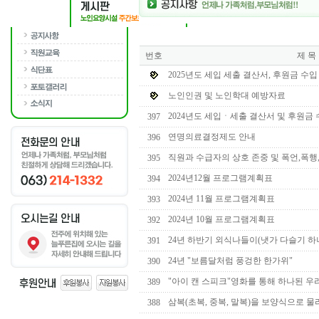
번호
제 목
2025년도 세입 세출 결산서, 후원금 수
노인인권 및 노인학대 예방자료
2024년도 세입ㆍ세출 결산서 및 후원금
397
연명의료결정제도 안내
396
직원과 수급자의 상호 존중 및 폭언,폭행
395
2024년12월 프로그램계획표
394
2024년 11월 프로그램계획표
393
2024년 10월 프로그램계획표
392
24년 하반기 외식나들이(냇가 다슬기 하나
391
24년 "보름달처럼 풍겅한 한가위"
390
"아이 캔 스피크"영화를 통해 하나된 우
389
삼복(초복, 중복, 말복)을 보양식으로 
388