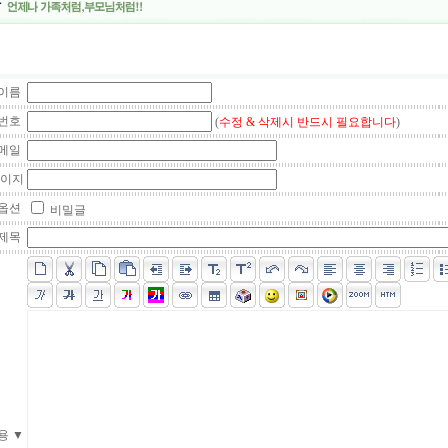
이름
번호
(
수정 & 삭제시 반드시 필요합니다
)
메일
페이지
옵션
비밀글
제목
용 ▼