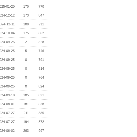
025-01-20
170
770
024-12-12
173
847
024-12-11
188
711
024-10-04
175
862
024-09-25
2
828
024-09-25
5
746
024-09-25
0
791
024-09-25
0
814
024-09-25
0
764
024-09-25
0
824
024-09-10
185
821
024-08-01
181
838
024-07-27
211
885
024-07-27
194
872
024-06-02
263
997