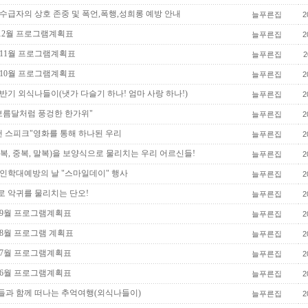
수급자의 상호 존중 및 폭언,폭행,성희롱 예방 안내
늘푸른집
2
년12월 프로그램계획표
늘푸른집
2
년 11월 프로그램계획표
늘푸른집
2
년 10월 프로그램계획표
늘푸른집
2
하반기 외식나들이(냇가 다슬기 하나! 엄마 사랑 하나!)
늘푸른집
2
"보름달처럼 풍겅한 한가위"
늘푸른집
2
캔 스피크"영화를 통해 하나된 우리
늘푸른집
2
복, 중복, 말복)을 보양식으로 물리치는 우리 어르신들!
늘푸른집
2
노인학대예방의 날 "스마일데이" 행사
늘푸른집
2
 악귀를 물리치는 단오!
늘푸른집
2
년 9월 프로그램계획표
늘푸른집
2
년 8월 프로그램 계획표
늘푸른집
2
년 7월 프로그램계획표
늘푸른집
2
년 6월 프로그램계획표
늘푸른집
2
들과 함께 떠나는 추억여행(외식나들이)
늘푸른집
2