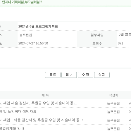
목
2024년 6월 프로그램계획표
6월 프로
자
늘푸른집
첨부파일
일
2024-07-27 16:56:30
조회수
871
제 목
작성자
년도 세입 세출 결산서, 후원금 수입 및 지출내역 공고
늘푸른집
2
권 및 노인학대 예방자료
늘푸른집
2
년도 세입ㆍ세출 결산서 및 후원금 수입 및 지출내역 공고
늘푸른집
2
료결정제도 안내
늘푸른집
2