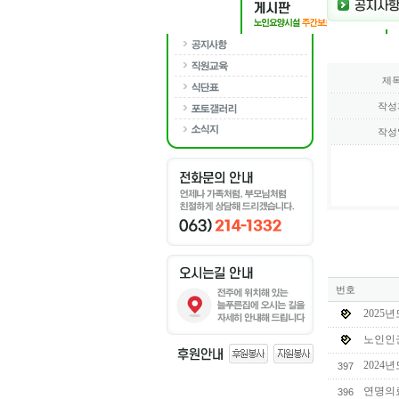
제
작성
작성
번호
2025
노인인
2024
397
연명의
396