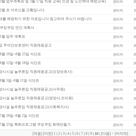
년 3월 업무계획표 및 3월 17일 직원 교육( 인권 및 노인학대 예방교육)
관리자
2
년 2월 초 어르신들 근황입니다.
관리자
2
대를 예방하기 위한 자료입니다 참고하여 주시기 바랍니다.
관리자
2
년 쿠킹쿠킹 연간 계획서
관리자
2
년 1월 업무 계획표
관리자
2
집 주야간보호센터 직원채용공고
관리자
2
 8월 19일~8월 25일 식단표
관리자
2
 8월 12일~8월 18일 식단표
관리자
2
양시시설 늘푸른집 직원채용공고(요양보호사)
관리자
2
 8월 5일~8월 11일 식단표
관리자
2
양시시설 늘푸른집 직원채용공고(사무원)
관리자
2
양시설 늘푸른집 직원채용공고(영양사,조리원)
관리자
2
양시설 늘푸른집 직원채용공고(사회복지사)
관리자
2
 7월 29일~8월 2일 식단표
관리자
2
년 7월 25일 특화프로그램 쿠킹쿠킹 화채만들기
관리자
2
[처음]
[이전]
1
2
3
4
5
6
7
8
9
[다음]
>
[마지막]
|
|
|
|
|
|
|
|
|
10
|