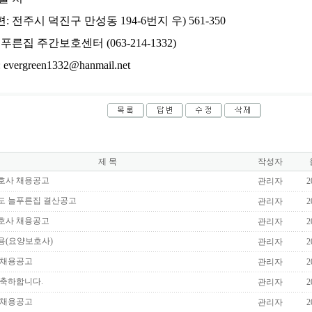
: 전주시 덕진구 만성동 194-6번지 우) 561-350
주간보호센터 (063-214-1332)
evergreen1332@hanmail.net
제 목
작성자
호사 채용공고
관리자
2
년도 늘푸른집 결산공고
관리자
2
호사 채용공고
관리자
2
용(요양보호사)
관리자
2
 채용공고
관리자
2
 축하합니다.
관리자
2
 채용공고
관리자
2