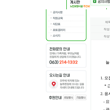
제
작성
작성
늘
1. 
* 근무시간
2. 
- 요
- 관련