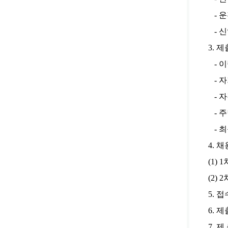
- 운전면
- 신
3. 
- 이
- 자
- 자
- 주
- 최종
4. 
(1)
(2)
5. 
6. 
7. 