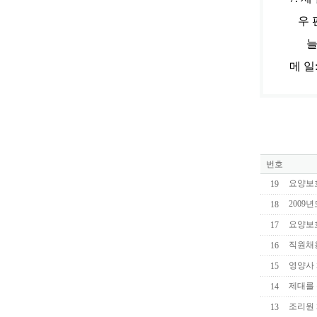
우 편
늘푸른집 
메 일: 
번호
요양보
19
2009
18
요양보
17
직원채
16
영양사
15
제대를
14
조리원
13