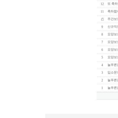
또 축하
12
축하합니
11
주간보
신규직
9
요양보
8
요양보
7
요양보
6
요양보
5
늘푸른집
4
입소문
3
늘푸른
2
늘푸른
1