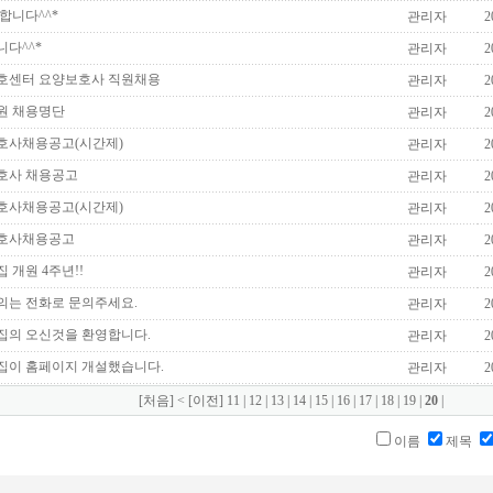
합니다^^*
관리자
2
다^^*
관리자
2
호센터 요양보호사 직원채용
관리자
2
원 채용명단
관리자
2
호사채용공고(시간제)
관리자
2
호사 채용공고
관리자
2
호사채용공고(시간제)
관리자
2
호사채용공고
관리자
2
 개원 4주년!!
관리자
2
의는 전화로 문의주세요.
관리자
2
집의 오신것을 환영합니다.
관리자
2
집이 홈페이지 개설했습니다.
관리자
2
[처음]
<
[이전]
11
|
12
|
13
|
14
|
15
|
16
|
17
|
18
|
19
|
20
|
이름
제목